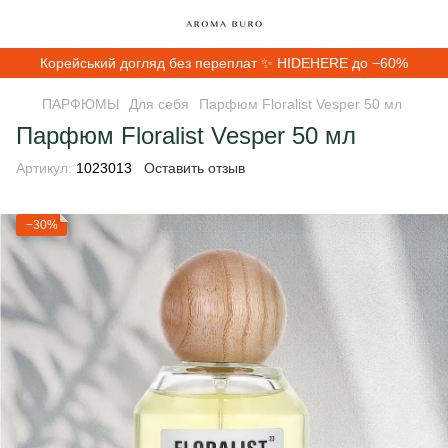
Корейський догляд без переплат ✨ HIDEHERE до −60%
ПАРФЮМЫ
Для себя
Парфюм Floralist Vesper 50 мл
Парфюм Floralist Vesper 50 мл
Артикул:
1023013
Оставить отзыв
−30%