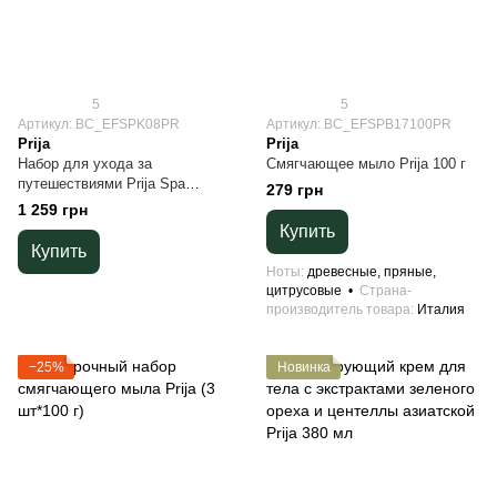
5
5
Артикул: BC_EFSPK08PR
Артикул: BC_EFSPB17100PR
Prija
Prija
Набор для ухода за
Смягчающее мыло Prija 100 г
путешествиями Prija Spa
279 грн
Renewal (8 миниатюр)
1 259 грн
Купить
Купить
Ноты
древесные, пряные,
цитрусовые
Страна-
производитель товара
Италия
−25%
Новинка