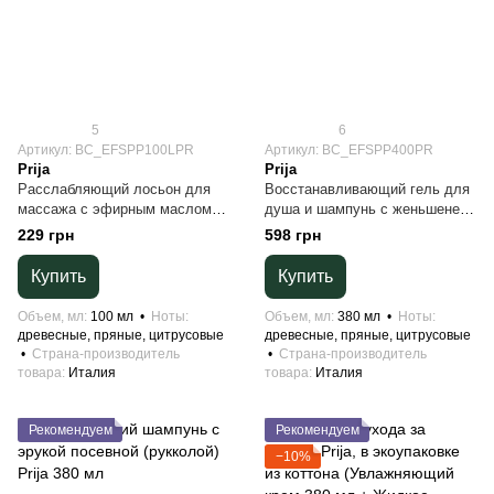
5
6
Артикул: BC_EFSPP100LPR
Артикул: BC_EFSPP400PR
Prija
Prija
Расслабляющий лосьон для
Восстанавливающий гель для
массажа с эфирным маслом
душа и шампунь с женьшенем
кипариса Prija 100 мл
Prija 380 мл
229 грн
598 грн
Купить
Купить
Объем, мл
100 мл
Ноты
Объем, мл
380 мл
Ноты
древесные, пряные, цитрусовые
древесные, пряные, цитрусовые
Страна-производитель
Страна-производитель
товара
Италия
товара
Италия
Рекомендуем
Рекомендуем
−10%