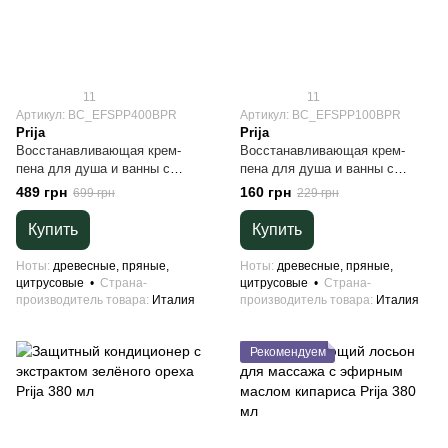
11
11
Артикул: BC_EFSPP400BPR
Артикул: BC_EFSPP100BPR
Prija
Prija
Восстанавливающая крем-
Восстанавливающая крем-
пена для душа и ванны с
пена для душа и ванны с
женьшенем Prija 380 мл
женьшенем Prija 100 мл
489 грн
160 грн
699 грн
229 грн
Купить
Купить
Ноты
древесные, пряные,
Ноты
древесные, пряные,
цитрусовые
Страна-
цитрусовые
Страна-
производитель товара
Италия
производитель товара
Италия
Рекомендуем