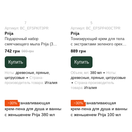
7
5
Артикул: BC_EFSPKIT3PR
Артикул: BC_EFSPP400CTPR
Prija
Prija
Подарочный набор
Тонизирующий крем для тела
смягчающего мыла Prija (3
с экстрактами зеленого ореха
шт*100 г)
и центеллы азиатской Prija 380
742 грн
889 грн
989 грн
мл
Купить
Купить
Ноты
древесные, пряные,
Объем, мл
380 мл
Ноты
цитрусовые
Страна-
древесные, пряные, цитрусовые
производитель товара
Италия
Страна-производитель
товара
Италия
−30%
−30%