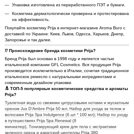
Упаковка изготовлена из переработанного ПЭТ и бумаги.
Косметика дерматологически проверена и протестирована
на эффективность.
Покупайте косметику Prija в интернет-магазине Aroma Buro с
доставкой по Украине: Киев, Львов, Одесса, Харьков, Днепр,
Запорожье и так далее.
⁉️ Происхождение бренда косметики Prija?
Бренд Prija был основан в 1998 году и является частью
итальянской компании GFL Cosmetics. Вся продукция Prija
производится исключительно в Италии, сочетая традиционное
итальянское ремесло с натуральными ингредиентами и
современным дизайном упаковки.
🔝 ТОП-5 популярные косметические средства и ароматы
Prija?
Туалетная вода со свежими цитрусовыми нотами и мускатным
орехом Jus D’Ambre Prija 50 мл
;
Набор для ухода за телом и
волосами Prija Spa Indulgence (6 шт * 100 мл)
;
Набор по уходу
в путешествиях Prija Spa Renewal (8
миниатюр)
;
Тонизирующий крем для тела с экстрактами
зеленого ореха и азиатской центеллы Prija 380