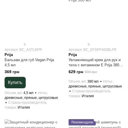
4
9
Артикул: BC_ASTLBPR
Артикул: BC_EFSPP400BLPR
Prija
Prija
Бальзам для губ Vegan Prija
Увлажняющий крем для рук и
4,5 мл
тела с витамином Е Prija 380
мл
369 грн
629 грн
699 грн
Объем, мл
380 мл
Ноты
Купить
древесные, пряные, цитрусовые
Страна-производитель
Объем, мл
4,5 мл
Ноты
товара
Италия
древесные, пряные, цитрусовые
Страна-производитель
товара
Италия
Рекомендуем