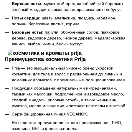
Верхние ноты:
мускатный орех, калабрийский бергамот,
зелёный мандарин, лимонная цедра, эвкалипт глобулус.
Ноты сердца:
цветы апельсина, гвоздика, кардамон,
полынь, берёзовые листья, корица.
Базовые ноты:
пачули, обожжённый солод, гваяковое
дерево, кедровое дерево, чёрное дерево, мадагаскарская
ваниль, амбра, кумин, белый мускус.
Преимущества косметики Prija
Prija — это эмоциональный унисекс бренд уходовой
косметики для тела и волос с расширением до личных и
домашних ароматов, с премиальным позиционированием.
Продукция обогащена натуральными ингредиентами,
такими как масло ши, подсолнечное и авокадовое масло,
сладкий миндаль, рисовые отруби, а также женьшень,
руккола, масло макадамии и экстракт центеллы азиатской.
Сертифицированная линия VEGANOK.
Не содержит продуктов животного происхождения, ГМО,
вазелина, BHT и феноксиэтанола.