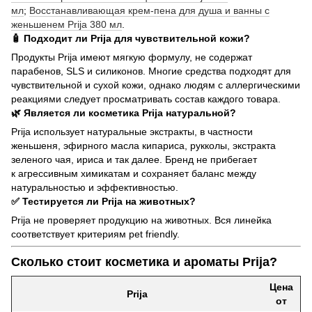
мл
;
Восстанавливающая крем-пена для душа и ванны с
женьшенем Prija 380 мл
.
🧴 Подходит ли Prija для чувствительной кожи?
Продукты Prija имеют мягкую формулу, не содержат
парабенов, SLS и силиконов. Многие средства подходят для
чувствительной и сухой кожи, однако людям с аллергическими
реакциями следует просматривать состав каждого товара.
🌿 Является ли косметика Prija натуральной?
Prija использует натуральные экстракты, в частности
женьшеня, эфирного масла кипариса, рукколы, экстракта
зеленого чая, ириса и так далее. Бренд не прибегает
к агрессивным химикатам и сохраняет баланс между
натуральностью и эффективностью.
✅ Тестируется ли Prija на животных?
Prija не проверяет продукцию на животных. Вся линейка
соответствует критериям pet friendly.
Сколько стоит косметика и ароматы Prija?
Цена
Prija
от