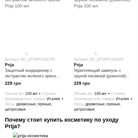
5
5
Артикул: BC_EFSPP100CPR
Артикул: BC_EFSPP100SPR
Prija
Prija
Защитный кондиционер с
Укрепляющий шампунь с
экстрактом зелёного ореха
эрукой посевной (рукколой)
Prija 100 мл
Prija 100 мл
229 грн
229 грн
Объем, мл
100 мл
Страна-
Объем, мл
100 мл
Страна-
производитель товара
Италия
производитель товара
Италия
Ноты
древесные, пряные,
Ноты
древесные, пряные,
цитрусовые
цитрусовые
Почему стоит купить косметику по уходу
Prija?