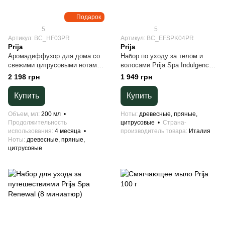
Подарок
5
5
Артикул: BC_HF03PR
Артикул: BC_EFSPK04PR
Prija
Prija
Аромадиффузор для дома со
Набор по уходу за телом и
свежими цитрусовыми нотами
волосами Prija Spa Indulgence
и мускатным орехом Jus
(6 шт * 100 мл)
2 198 грн
1 949 грн
D’Ambre Prija 200 мл
Купить
Купить
Объем, мл
200 мл
Ноты
древесные, пряные,
Продолжительность
цитрусовые
Страна-
использования
4 месяца
производитель товара
Италия
Ноты
древесные, пряные,
цитрусовые