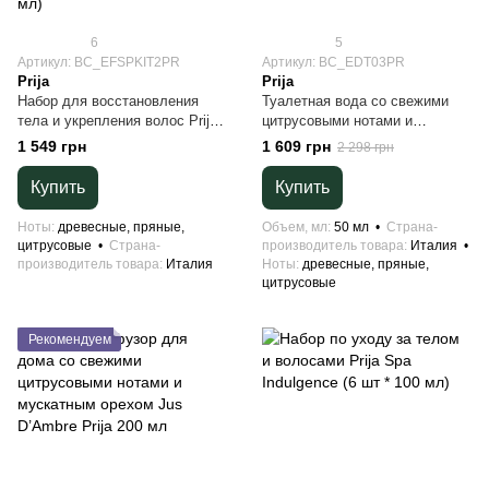
6
5
Артикул: BC_EFSPKIT2PR
Артикул: BC_EDT03PR
Prija
Prija
Набор для восстановления
Туалетная вода со свежими
тела и укрепления волос Prija ,
цитрусовыми нотами и
в экоупаковке из коттона
мускатным орехом Jus
1 549 грн
1 609 грн
2 298 грн
(Восстанавливающая крем-
D’Ambre Prija 50 мл
пена для душа и ванны с
Купить
Купить
женьшенем 380 мл +
Укрепляющий шампунь 380 мл)
Ноты
древесные, пряные,
Объем, мл
50 мл
Страна-
цитрусовые
Страна-
производитель товара
Италия
производитель товара
Италия
Ноты
древесные, пряные,
цитрусовые
Рекомендуем