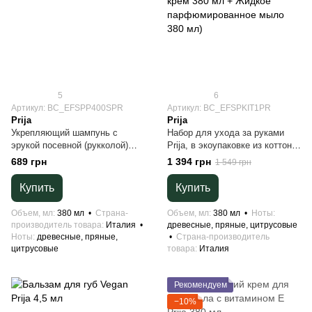
5
6
Артикул: BC_EFSPP400SPR
Артикул: BC_EFSPKIT1PR
Prija
Prija
Укрепляющий шампунь с
Набор для ухода за руками
эрукой посевной (рукколой)
Prija, в экоупаковке из коттона
Prija 380 мл
(Увлажняющий крем 380 мл +
689 грн
1 394 грн
1 549 грн
Жидкое парфюмированное
мыло 380 мл)
Купить
Купить
Объем, мл
380 мл
Страна-
Объем, мл
380 мл
Ноты
производитель товара
Италия
древесные, пряные, цитрусовые
Ноты
древесные, пряные,
Страна-производитель
цитрусовые
товара
Италия
Рекомендуем
−10%