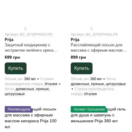
5
5
Артикул: BC_EFSPP400CPR
Артикул: BC_EFSPP400LPR
Prija
Prija
Защитный кондиционер с
Расслабляющий лосьон для
экстрактом зелёного ореха
массажа с эфирным маслом
Prija 380 мл
кипариса Prija 380 мл
699 грн
899 грн
Купить
Купить
Объем, мл
380 мл
Страна-
Объем, мл
380 мл
Ноты
производитель товара
Италия
древесные, пряные, цитрусовые
Ноты
древесные, пряные,
Страна-производитель
цитрусовые
товара
Италия
Рекомендуем
Аромат праздника