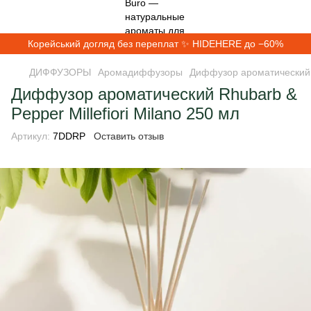
Корейський догляд без переплат ✨ HIDEHERE до −60%
ДИФФУЗОРЫ
Аромадиффузоры
Диффузор ароматический Rh
Диффузор ароматический Rhubarb &
Pepper Millefiori Milano 250 мл
Артикул:
7DDRP
Оставить отзыв