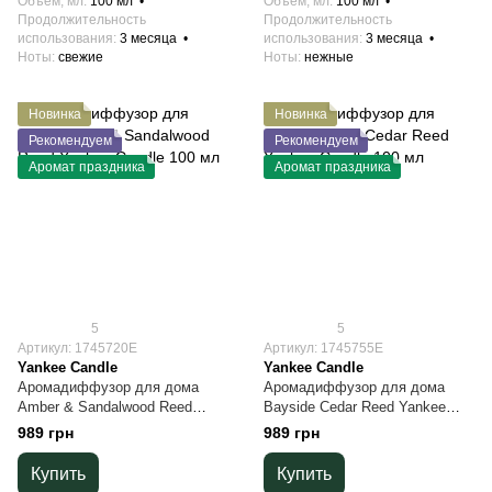
Объем, мл
100 мл
Объем, мл
100 мл
Продолжительность
Продолжительность
использования
3 месяца
использования
3 месяца
Ноты
свежие
Ноты
нежные
Новинка
Новинка
Рекомендуем
Рекомендуем
Аромат праздника
Аромат праздника
5
5
Артикул: 1745720E
Артикул: 1745755E
Yankee Candle
Yankee Candle
Аромадиффузор для дома
Аромадиффузор для дома
Amber & Sandalwood Reed
Bayside Cedar Reed Yankee
Yankee Candle 100 мл
Candle 100 мл
989 грн
989 грн
Купить
Купить