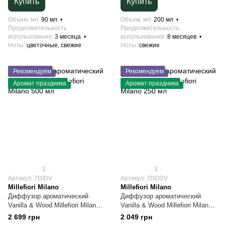
Купить
Купить
Объем, мл
90 мл
Объем, мл
200 мл
Продолжительность
Продолжительность
использования
3 месяца
использования
8 месяцев
Ноты
цветочные, свежие
Ноты
свежие
Рекомендуем
Рекомендуем
Аромат праздника
Аромат праздника
3
3
Артикул: 7DIDV
Артикул: 7DDDV
Millefiori Milano
Millefiori Milano
Диффузор ароматический
Диффузор ароматический
Vanilla & Wood Millefiori Milano
Vanilla & Wood Millefiori Milano
500 мл
250 мл
2 699 грн
2 049 грн