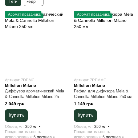
Теги
кедр
Аромат праздника
Аромат праздника
Артикул: 7DDMC
Артикул: 7REMMC
Millefiori Milano
Millefiori Milano
Диффузор ароматический Mela
Рефил для дифузора Mela &
& Cannella Millefiori Milano 250
Cannella Millefiori Milano 250 мл
мл
2 049 грн
1 149 грн
Купить
Купить
Объем, мл
250 мл
Объем, мл
250 мл
Продолжительность
Продолжительность
использования
6 месяцев
использования
6 месяцев