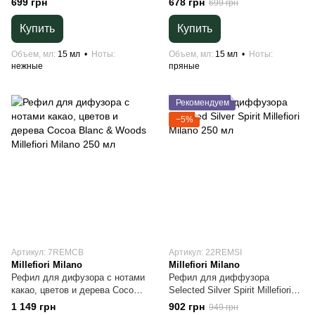
699 грн
678 грн
699 грн
15 мл
Milano 15 мл
Купить
Купить
Объем, мл
15 мл
Ноты
Объем, мл
15 мл
Ноты
нежные
пряные
Рекомендуем
−5%
Артикул: 7REMCB
Артикул: 22REMSI
Millefiori Milano
Millefiori Milano
Рефил для дифузора с нотами
Рефил для диффузора
какао, цветов и дерева Cocoa
Selected Silver Spirit Millefiori
Blanc & Woods Millefiori Milano
Milano 250 мл
1 149 грн
902 грн
949 грн