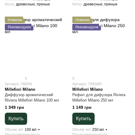
Ноты
древесные, пряные
Ноты
древесные, пряные
Новинка
Новинка
Рекомендуем
Рекомендуем
5
5
Артикул: 7MDRI
Артикул: 7REMRI
Millefiori Milano
Millefiori Milano
Диффузор ароматический
Рефил для дифузора Riviera
Riviera Millefiori Milano 100 мл
Millefiori Milano 250 мл
1 349 грн
1 149 грн
Купить
Купить
Объем, мл
100 мл
Объем, мл
250 мл
Продолжительность
Продолжительность