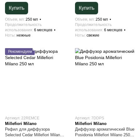
250 мл
Купить
Купить
Объем, мл
250 мл
Объем, мл
250 мл
Продолжительность
Продолжительность
использования
6 месяцев
использования
6 месяцев
Ноты
нежные
Ноты
свежие
Рекомендуем
Артикул: 22REMCE
Артикул: 7DDPS
Millefiori Milano
Millefiori Milano
Рефил для диффузора
Диффузор ароматический Blue
Selected Cedar Millefiori Milano
Posidonia Millefiori Milano 250