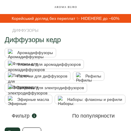
Корейський догляд без переплат ✨ HIDEHERE до −60%
ДИФФУЗОРЫ
Диффузоры кедр
Аромадиффузоры
Флаконы для аромадиффузоров
Палочки для диффузоров
Рефилы
Заправки для электродиффузоров
Эфирные масла
Наборы: флаконы и рефили
Фильтр
По популярности
1