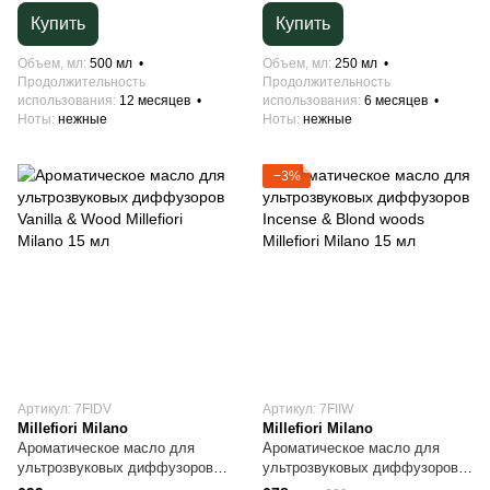
Купить
Купить
Объем, мл
500 мл
Объем, мл
250 мл
Продолжительность
Продолжительность
использования
12 месяцев
использования
6 месяцев
Ноты
нежные
Ноты
нежные
−3%
Артикул: 7FIDV
Артикул: 7FIIW
Millefiori Milano
Millefiori Milano
Ароматическое масло для
Ароматическое масло для
ультрозвуковых диффузоров
ультрозвуковых диффузоров
Vanilla & Wood Millefiori Milano
Incense & Blond woods Millefiori