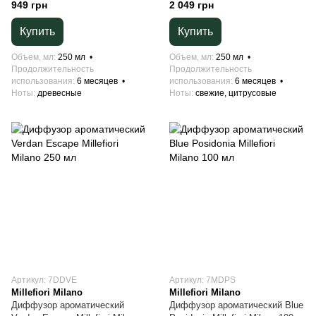
250 мл
мл
949 грн
2 049 грн
Купить
Купить
Объем, мл
250 мл
Объем, мл
250 мл
Продолжительность
Продолжительность
использования
6 месяцев
использования
6 месяцев
Ноты
древесные
Ноты
свежие, цитрусовые
Артикул: 7DDVE
Артикул: 7MDPS
Millefiori Milano
Millefiori Milano
Диффузор ароматический
Диффузор ароматический Blue