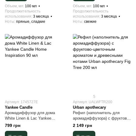
Объем, мл
100 мл
Объем, мл
100 мл
Продолжительность
Продолжительность
использования
3 месяца
использования
3 месяца
Ноты
пряные, сладкие
Ноты
свежие
5
Артикул: 1745727E
Артикул: UALWFTR200
Yankee Candle
Urban apothecary
Аромадиффузор для дома
Рефил (наполнитель для
White Linen & Lac Yankee
аромадиффузора) с фруктово-
Candle Home Inspiration 90 мл
цветочным ароматом и
799 грн
2 149 грн
древесными нотами Urban
apothecary Fig Tree 200 мл