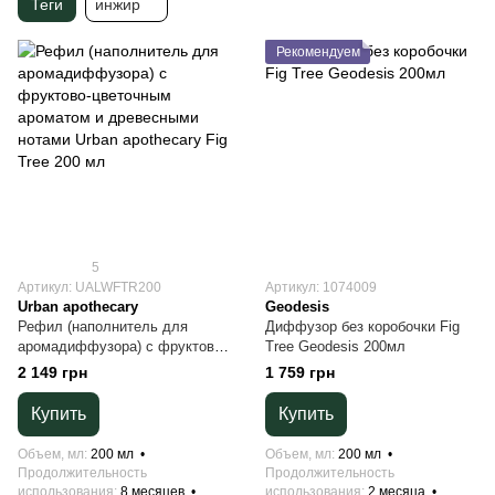
Теги
инжир
Рекомендуем
5
Артикул: UALWFTR200
Артикул: 1074009
Urban apothecary
Geodesis
Рефил (наполнитель для
Диффузор без коробочки Fig
аромадиффузора) с фруктово-
Tree Geodesis 200мл
цветочным ароматом и
2 149 грн
1 759 грн
древесными нотами Urban
apothecary Fig Tree 200 мл
Купить
Купить
Объем, мл
200 мл
Объем, мл
200 мл
Продолжительность
Продолжительность
использования
8 месяцев
использования
2 месяца