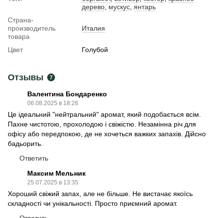
дерево
,
мускус
,
янтарь
Страна-
производитель
Италия
товара
Цвет
Голубой
Отзывы
7
Валентина Бондаренко
06.08.2025 в 18:26
Це ідеальний "нейтральний" аромат, який подобається всім.
Пахне чистотою, прохолодою і свіжістю. Незамінна річ для
офісу або передпокою, де не хочеться важких запахів. Дійсно
бадьорить.
Ответить
Максим Мельник
25.07.2025 в 13:35
Хороший свіжий запах, але не більше. Не вистачає якоїсь
складності чи унікальності. Просто приємний аромат.