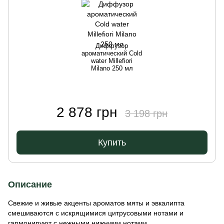
Диффузор
Д
ароматический Cold
water Millefiori
Milano 250 мл
2 878 грн
3 198 грн
Купить
Описание
Свежие и живые акценты ароматов мяты и эвкалипта
смешиваются с искрящимися цитрусовыми нотами и
гармонируют с нежными нижними нотами.