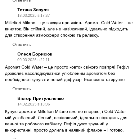
Ответить
Тетяна Зозуля
18.03.2025 в 17:37
Millefiori Milano – це завжди про якість. Аромат Cold Water – не
виняток. Він стійкий, але не нав'язливий, ідеально підходить
для створення атмосфери спокою та релаксу.
Ответить
Олеся Борисюк
09.03.2025 в 22:11
Аромат Cold Water – це просто ковток свіжого повітря! Рефіл
дозволяє насолоджуватися улюбленим ароматом без
необхідності купувати новий дифузор. Економно та зручно.
Ответить
Віктор Притульченко
14.02.2025 в 13:06
Купую аромати Millefiori Milano вже не вперше, і Cold Water –
мій улюблений! Легкий, освіжаючий, ідеально підходить для
ванної та робочого кабінету. Рефіл дуже зручний у
використанні, просто долила в наявний флакон – і готово.