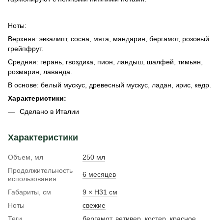
Ноты:
Верхняя: эвкалипт, сосна, мята, мандарин, бергамот, розовый
грейпфрут.
Средняя: герань, гвоздика, пион, ландыш, шалфей, тимьян,
розмарин, лаванда.
В основе: белый мускус, древесный мускус, ладан, ирис, кедр.
Характеристики:
Сделано в Италии
Характеристики
Объем, мл
250 мл
Продолжительность
6 месяцев
использования
Габариты, см
9 × H31 см
Ноты
свежие
Теги
бергамот
,
ветивер
,
костер
,
красное