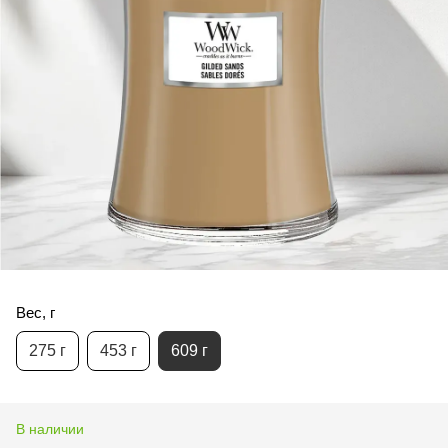
Вес, г
275 г
453 г
609 г
В наличии