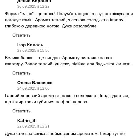
Денис Воронов
30.09.2025 в 12:22
Форма "еліпс" - це щось! Полум'я танцює, а звук потріскування
нагадує камін. Аромат теплий, з легкою солодкістю інжиру і
глибокою деревною нотою. Дуже розслабляє.
Ответить
Ігор Коваль
28.09.2025 в 15:56
Велика банка — це вигідно. Аромату вистачає на всю
квартиру. Запах теплий, унісекс, підійде для будь-якої кімнати.
Ответить
Олена Власенко
24.09.2025 в 12:00
Гарний деревний аромат з ноткою солодкості. Іноді здається,
що інжир трохи губиться на фоні дерева.
Ответить
Katrin_S
22.09.2025 в 12:21
Дуже стильна свічка з неймовірним ароматом. Інжир тут не