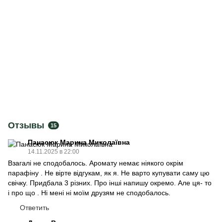
Отзывы
15
Панасюк Марина Миколаївна
14.11.2025 в 22:00
Взагалі не сподобалось. Аромату немає ніякого окрім
парафіну . Не вірте відгукам, як я. Не варто купувати саму цю
свічку. Придбала 3 різних. Про інші напишу окремо. Але ця- то
і про що . Ні мені ні моїм друзям не сподобалось.
Ответить