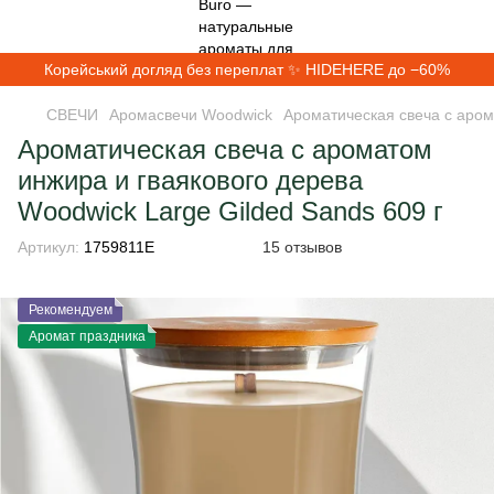
Корейський догляд без переплат ✨ HIDEHERE до −60%
СВЕЧИ
Аромасвечи Woodwick
Ароматическая свеча с аром
Ароматическая свеча с ароматом
инжира и гваякового дерева
Woodwick Large Gilded Sands 609 г
Артикул:
1759811E
15 отзывов
Рекомендуем
Аромат праздника