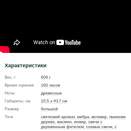
Характеристики
Вес, г
609 г
Время горения
160 часов
Ноты
древесные
Габариты, см
10,5 х Н17 см
Размер
большой
Теги
святковий аромат
,
амбра
,
ветивер
,
гваякове
дерево
,
жасмин
,
инжир
,
свечи с
деревянным фителем
,
соевые свечи
,
с