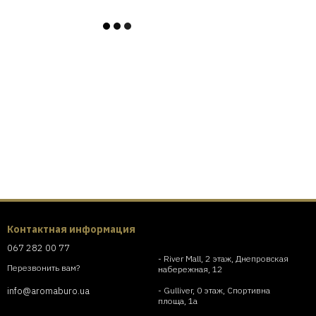
Контактная информация
067 282 00 77
- River Mall, 2 этаж, Днепровская
Перезвонить вам?
набережная, 12
- Gulliver, 0 этаж, Спортивна
info@aromaburo.ua
площа, 1a