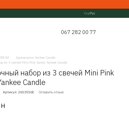
Укр
Рус
067 282 00 77
СВЕЧИ
Аромасвечи Yankee Candle
р из 3 свечей Mini Pink Sands Yankee Candle
чный набор из 3 свечей Mini Pink
Yankee Candle
Артикул: 2653556E
Оставить отзыв
рн