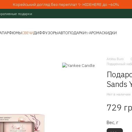
Корейський догляд без переплат ✨ HIDEHERE до −60%
оративные подарки
А
ПАРФЮМЫ
СВЕЧИ
ДИФФУЗОРЫ
АВТО
ПОДАРКИ
✨АРОМАСКИДКИ
Aroma Buro
Подарочный набо
Подаро
Sands 
Нет в наличии
729 г
Вес, г