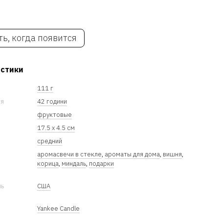
ь, когда появится
истики
111 г
ия
42 години
фруктовые
17.5 x 4.5 см
средний
аромасвечи в стекле
,
ароматы для дома
,
вишня
,
корица
,
миндаль
,
подарки
ль
США
Yankee Candle