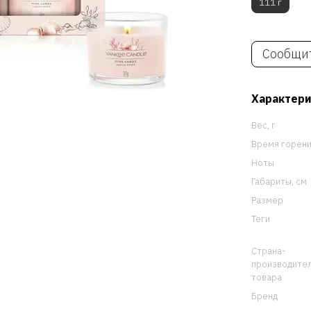
111 г
Сообщит
Характер
Вес, г
Время горен
Ноты
Габариты, см
Размер
Теги
Страна-
производите
товара
Бренд