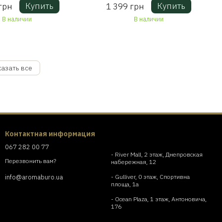
Купить
Купить
грн
1 399 грн
oods 453 г
Retreat 275 г
В наличии
В наличии
азать все
Контактная информация
067 282 00 77
- River Mall, 2 этаж, Днепровская
Перезвонить вам?
набережная, 12
- Gulliver, 0 этаж, Спортивна
info@aromaburo.ua
площа, 1a
- Ocean Plaza, 1 этаж, Антоновича,
176