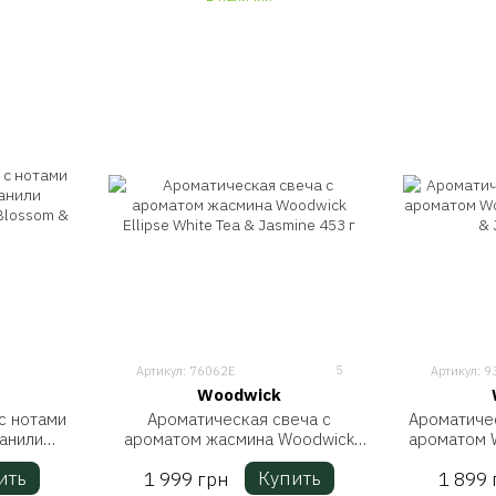
5
Артикул: 76062E
Артикул: 9
Woodwick
с нотами
Ароматическая свеча с
Ароматиче
ванили
ароматом жасмина Woodwick
ароматом W
y Blossom
Ellipse White Tea & Jasmine 453 г
Tea 
ить
Купить
1 999 грн
1 899 