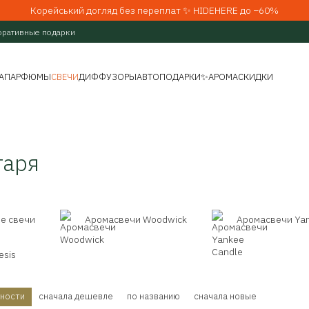
Корейський догляд без переплат ✨ HIDEHERE до −60%
оративные подарки
А
ПАРФЮМЫ
СВЕЧИ
ДИФФУЗОРЫ
АВТО
ПОДАРКИ
✨АРОМАСКИДКИ
таря
е свечи
Аромасвечи Woodwick
Аромасвечи Yan
esis
рности
сначала дешевле
по названию
сначала новые