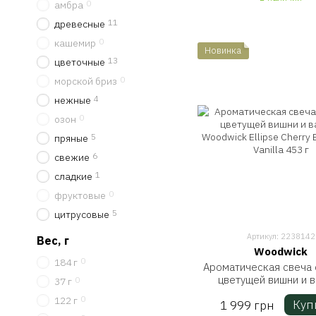
0
амбра
11
древесные
0
кашемир
Новинка
13
цветочные
0
морской бриз
4
нежные
0
озон
5
пряные
6
свежие
1
сладкие
0
фруктовые
5
цитрусовые
Артикул: 2238142
Вес, г
Woodwick
0
184 г
Ароматическая свеча 
цветущей вишни и 
0
37 г
Woodwick Ellipse Cherr
0
122 г
Куп
1 999 грн
& Vanilla 453 г