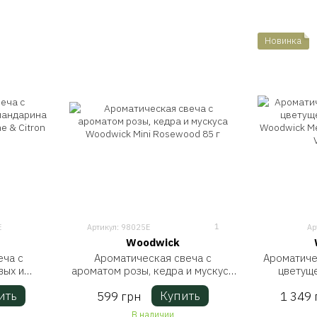
Новинка
1
E
Артикул: 98025E
Ар
Woodwick
еча с
Ароматическая свеча с
Ароматиче
вых и
ароматом розы, кедра и мускуса
цветуще
Ellipse
Woodwick Mini Rosewood 85 г
Woodwi
ить
Купить
599 грн
1 349 
453 г
Blosso
В наличии