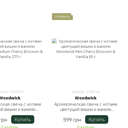
Новинка
тикул: 2238135
Артикул: 2238136
Woodwick
Woodwick
ская свеча с нотами
Ароматическая свеча с нотами
й вишни и ванили
цветущей вишни и ванили
ck Medium Cherry
Woodwick Mini Cherry Blossom &
Купить
Купить
грн
599 грн
m & Vanilla 275 г
Vanilla 85 г
В наличии
В наличии