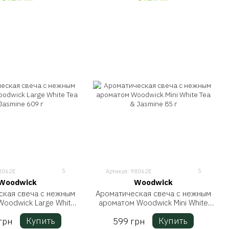
5
5
3062E
Артикул: 98062E
Woodwick
Woodwick
ская свеча с нежным
Ароматическая свеча с нежным
oodwick Large White
ароматом Woodwick Mini White
& Jasmine 609 г
Tea & Jasmine 85 г
Купить
Купить
грн
599 грн