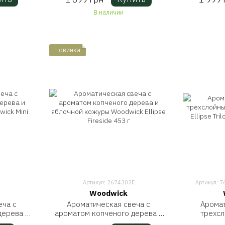
В наличии
Новинка
Артикул: 2674302E
Артикул: 7
Woodwick
еча с
Ароматическая свеча с
Аромат
дерева и
ароматом копченого дерева и
трехс
wick Mini
яблочной кожуры Woodwick
Woodwick 