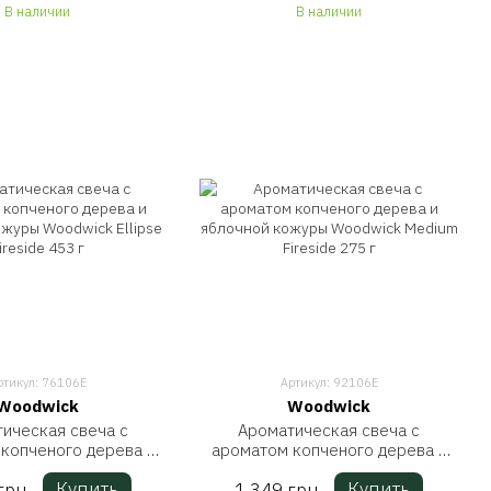
В наличии
В наличии
ртикул: 76106E
Артикул: 92106E
Woodwick
Woodwick
ическая свеча с
Ароматическая свеча с
копченого дерева и
ароматом копченого дерева и
й кожуры Woodwick
яблочной кожуры Woodwick
Купить
Купить
грн
1 349 грн
se Fireside 453 г
Medium Fireside 275 г