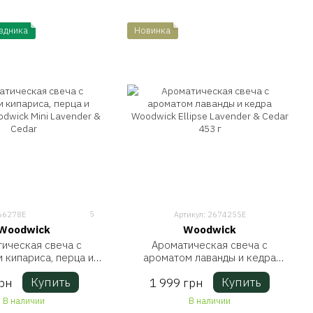
здника
Новинка
5
666278E
Артикул: 2674255E
Woodwick
Woodwick
ическая свеча с
Ароматическая свеча с
 кипариса, перца и
ароматом лаванды и кедра
dwick Mini Lavender &
Woodwick Ellipse Lavender &
Купить
Купить
рн
1 999 грн
Cedar
Cedar 453 г
В наличии
В наличии