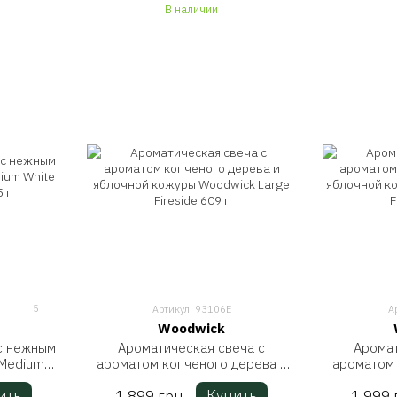
В наличии
5
Артикул: 93106E
А
Woodwick
с нежным
Ароматическая свеча с
Аромат
Medium
ароматом копченого дерева и
ароматом 
 275 г
яблочной кожуры Woodwick
яблочно
ить
Купить
1 899 грн
1 999 
Large Fireside 609 г
Ellip