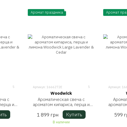
Аромат праздника
Аромат пра
5
5
Артикул: 1666272E
Артикул: 1
Woodwick
еча с
Ароматическая свеча с
Аромат
перца и
ароматом кипариса, перца и
ароматом
lipse
лимона Woodwick Large Lavender
лимона Woo
ить
Купить
1 899 грн
599 г
ar
& Cedar
В наличии