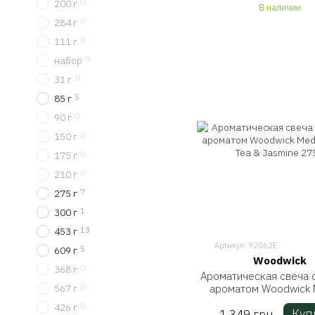
0
200 г
В наличии
0
284 г
0
111 г
0
набор
0
31 г
5
85 г
0
90 г
0
150 г
0
175 г
0
210 г
7
275 г
1
300 г
13
453 г
Артикул: 92062E
5
609 г
Woodwick
0
368 г
Ароматическая свеча 
0
ароматом Woodwick 
567 г
White Tea & Jasmine
0
426 г
Куп
1 349 грн