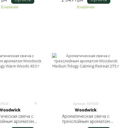
В наличии
В наличии
9
6911E
Артикул: 92965E
Woodwick
Woodwick
ическая свеча с
Ароматическая свеча с
лойным ароматом
трехслойным ароматом
Ellipse Trilogy Warm
Woodwick Medium Trilogy Calming