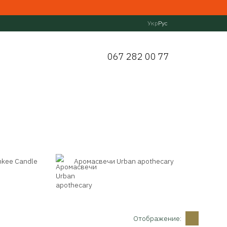
Укр
Рус
067 282 00 77
kee Candle
Аромасвечи Urban apothecary
Отображение: