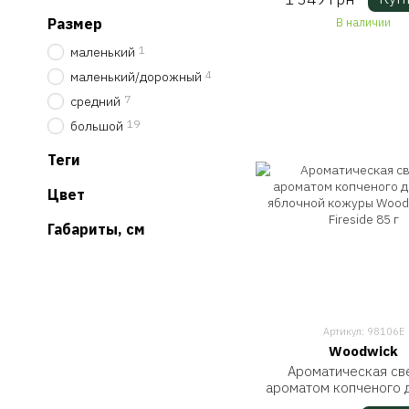
В наличии
Размер
1
маленький
4
маленький/дорожный
7
средний
19
большой
Теги
Цвет
Габариты, см
Артикул: 98106E
Woodwick
Ароматическая св
ароматом копченого 
яблочной кожуры Wood