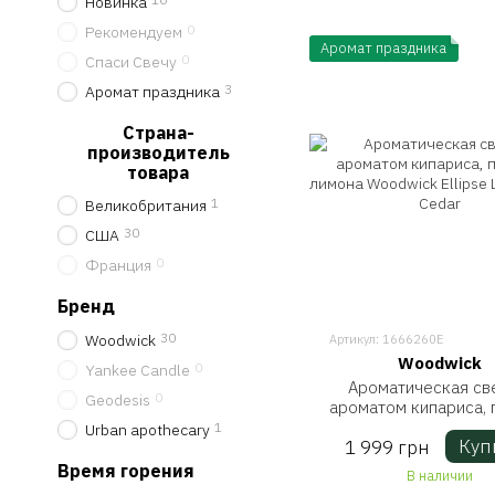
Новинка
0
Рекомендуем
Аромат праздника
0
Спаси Свечу
3
Аромат праздника
Страна-
производитель
товара
1
Великобритания
30
США
0
Франция
Бренд
30
Woodwick
Артикул: 1666260E
Woodwick
0
Yankee Candle
Ароматическая св
0
Geodesis
ароматом кипариса, 
лимона Woodwick El
1
Urban apothecary
Куп
1 999 грн
Lavender & Ced
Время горения
В наличии