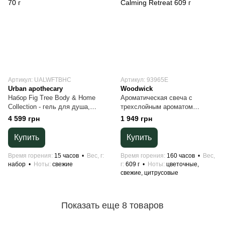
Артикул: UALWFTBHC
Артикул: 93965E
Urban apothecary
Woodwick
Набор Fig Tree Body & Home
Ароматическая свеча с
Collection - гель для душа,
трехслойным ароматом
лосьон 300 мл, свеча 70 г
Woodwick Large Trilogy Calming
4 599 грн
1 949 грн
Retreat 609 г
Купить
Купить
Время горения
15 часов
Вес, г
Время горения
160 часов
Вес,
набор
Ноты
свежие
г
609 г
Ноты
цветочные,
свежие, цитрусовые
Показать еще 8 товаров