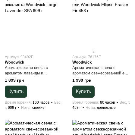
2
Артикул: 93492E
Артикул: 76175E
Woodwick
Woodwick
Ароматическая свеча с
Ароматическая свеча с
ароматом лаванды и
ароматом свежесрезанной ели
эвкалипта Woodwick Large
Woodwick Ellipse Frasier Fir 453
1 899 грн
1 999 грн
Lavender SPA 609 г
г
Купить
Купить
Время горения
160 часов
Вес,
Время горения
80 часов
Вес, г
г
609 г
Ноты
свежие
453 г
Ноты
древесные