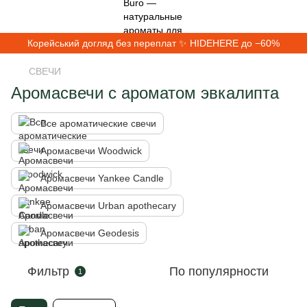
Корейський догляд без переплат ✨ HIDEHERE до −60%
СВЕЧИ
Аромасвечи с ароматом эвкалипта
Все ароматические свечи
Аромасвечи Woodwick
Аромасвечи Yankee Candle
Аромасвечи Urban apothecary
Аромасвечи Geodesis
Фильтр
По популярности
1