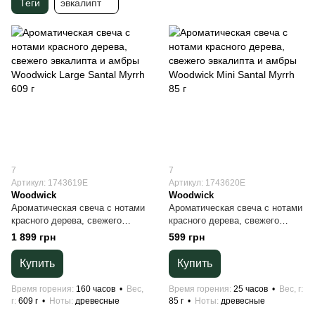
Теги
эвкалипт
7
7
Артикул: 1743619E
Артикул: 1743620E
Woodwick
Woodwick
Ароматическая свеча с нотами
Ароматическая свеча с нотами
красного дерева, свежего
красного дерева, свежего
эвкалипта и амбры Woodwick
эвкалипта и амбры Woodwick
1 899 грн
599 грн
Large Santal Myrrh 609 г
Mini Santal Myrrh 85 г
Купить
Купить
Время горения
160 часов
Вес,
Время горения
25 часов
Вес, г
г
609 г
Ноты
древесные
85 г
Ноты
древесные