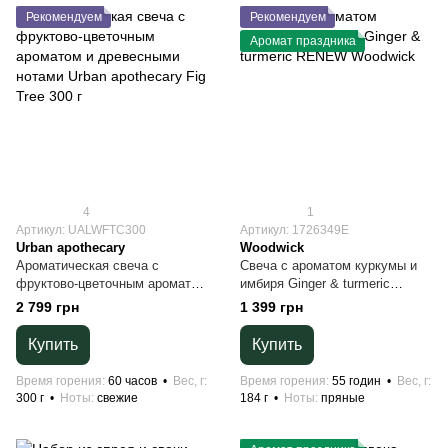
Рекомендуем
Рекомендуем
Аромат праздника
4
1
Артикул: UALWFTC300
Артикул: 1726349E
Urban apothecary
Woodwick
Ароматическая свеча с
Свеча с ароматом куркумы и
фруктово-цветочным ароматом
имбиря Ginger & turmeric
и древесными нотами Urban
RENEW Woodwick
2 799 грн
1 399 грн
apothecary Fig Tree 300 г
Купить
Купить
Время горения
60 часов
Вес, г
Время горения
55 годин
Вес, г
300 г
Ноты
свежие
184 г
Ноты
пряные