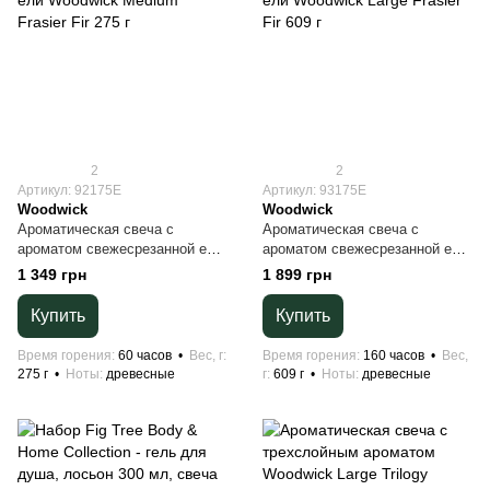
2
2
Артикул: 92175E
Артикул: 93175E
Woodwick
Woodwick
Ароматическая свеча с
Ароматическая свеча с
ароматом свежесрезанной ели
ароматом свежесрезанной ели
Woodwick Medium Frasier Fir
Woodwick Large Frasier Fir 609 г
1 349 грн
1 899 грн
275 г
Купить
Купить
Время горения
60 часов
Вес, г
Время горения
160 часов
Вес,
275 г
Ноты
древесные
г
609 г
Ноты
древесные