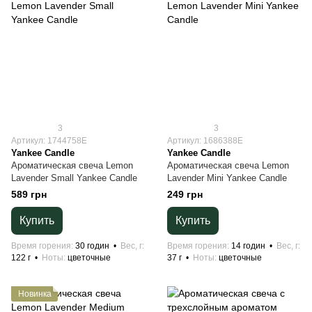
3
3
Артикул: 1744758E
Артикул: 1686388E
Yankee Candle
Yankee Candle
Ароматическая свеча Lemon
Ароматическая свеча Lemon
Lavender Small Yankee Candle
Lavender Mini Yankee Candle
589 грн
249 грн
Купить
Купить
Время горения
30 годин
Вес, г
Время горения
14 годин
Вес, г
122 г
Ноты
цветочные
37 г
Ноты
цветочные
Новинка