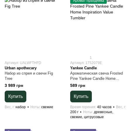
Аромат праздника
1
Артикул: UALWFTHFD
Артикул: 1752079E
Urban apothecary
Yankee Candle
Набор из спрея и свечи Fig
Ароматическая свеча Frosted
Tree
Pine Yankee Candle Home
Inspiration Value Tumbler
3 989 грн
589 грн
Купить
Купить
Вес, г
набор
Ноты
свежие
Время горения
40 часов
Вес, г
200 г
Ноты
древесные,
свежие, цитрусовые