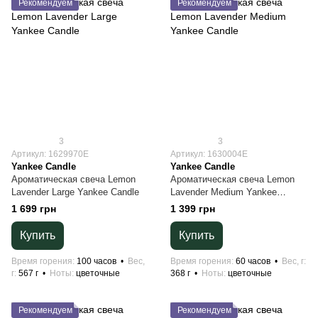
Рекомендуем
Рекомендуем
3
3
Артикул: 1629970E
Артикул: 1630004E
Yankee Candle
Yankee Candle
Ароматическая свеча Lemon
Ароматическая свеча Lemon
Lavender Large Yankee Candle
Lavender Medium Yankee
Candle
1 699 грн
1 399 грн
Купить
Купить
Время горения
100 часов
Вес,
Время горения
60 часов
Вес, г
г
567 г
Ноты
цветочные
368 г
Ноты
цветочные
Рекомендуем
Рекомендуем