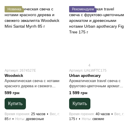
Новинка
Рекомендуем
4
Артикул: 2674527E
Артикул: UALWFTC175
Woodwick
Urban apothecary
Ароматическая свеча с нотами
Ароматическая travel свеча с
красного дерева и свежего
фруктово-цветочным ароматом
эвкалипта Woodwick Mini
и древесными нотами Urban
599 грн
1 599 грн
Santal Myrrh 85 г
apothecary Fig Tree 175 г
Купить
Купить
Время горения
25 часов
Вес, г
Время горения
40 часов
Вес, г
85 г
Ноты
древесные
175 г
Ноты
свежие