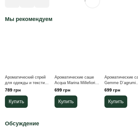
Мы рекомендуем
Ароматический спрей
Ароматические саше
Ароматические с
для одежды и текстиля
Acqua Marina Millefiori
Gemme D`agrumi
Luce Di Gardenia
Milano (3 шт)
Millefiori Milano (3
789 грн
699 грн
699 грн
Millefiori Milano 200 мл
Купить
Купить
Купить
Обсуждение