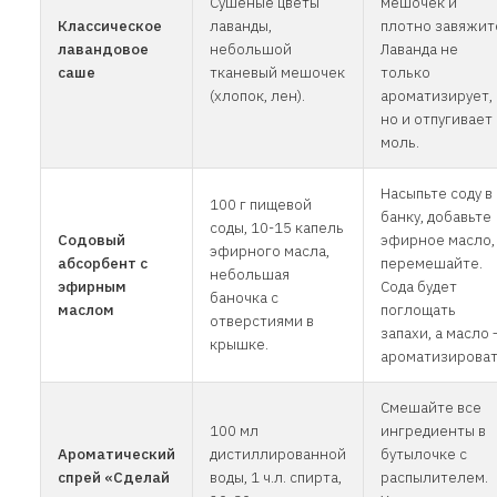
Сушеные цветы
мешочек и
Классическое
лаванды,
плотно завяжит
лавандовое
небольшой
Лаванда не
саше
тканевый мешочек
только
(хлопок, лен).
ароматизирует,
но и отпугивает
моль.
Насыпьте соду в
100 г пищевой
банку, добавьте
соды, 10-15 капель
Содовый
эфирное масло,
эфирного масла,
абсорбент с
перемешайте.
небольшая
эфирным
Сода будет
баночка с
маслом
поглощать
отверстиями в
запахи, а масло 
крышке.
ароматизироват
Смешайте все
100 мл
ингредиенты в
Ароматический
дистиллированной
бутылочке с
спрей «Сделай
воды, 1 ч.л. спирта,
распылителем.