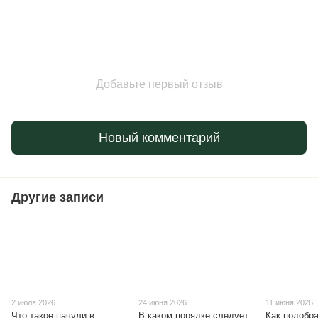
Добавьте первый отзыв
Новый комментарий
Другие записи
2 июля 2026
24 июня 2026
11 июня 2026
Что такое пачули в
В каком порядке следует
Как подобра