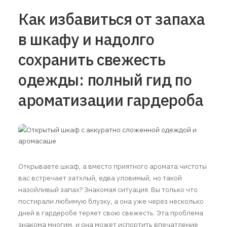
Как избавиться от запаха
в шкафу и надолго
сохранить свежесть
одежды: полный гид по
ароматизации гардероба
Открываете шкаф, а вместо приятного аромата чистоты
вас встречает затхлый, едва уловимый, но такой
назойливый запах? Знакомая ситуация. Вы только что
постирали любимую блузку, а она уже через несколько
дней в гардеробе теряет свою свежесть. Эта проблема
знакома многим, и она может испортить впечатление