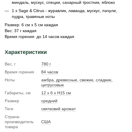
миндаль, мускус, специи, сахарный тростник, яблоко
1 х Sage & Citrus - журавлик, лаванда, мускус, пачули,
пудра, травяные ноты
Размер: 6 см х 5 см каждая
Вес: 37 г каждая
Время горения: до 14 часов каждая
Характеристики
Вес, г
780 г
Время горения
84 часов
Ноты
амбра
,
древесные
,
свежие
,
сладкие
,
цитрусовые
Габариты, см
12 х 6 х Н15 см
Размер
средний
Теги
святковий аромат
Страна-
производитель
США
товара