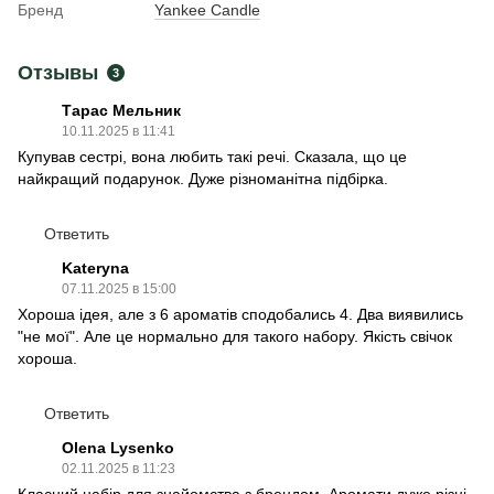
Бренд
Yankee Candle
Отзывы
3
Тарас Мельник
10.11.2025 в 11:41
Купував сестрі, вона любить такі речі. Сказала, що це
найкращий подарунок. Дуже різноманітна підбірка.
Ответить
Kateryna
07.11.2025 в 15:00
Хороша ідея, але з 6 ароматів сподобались 4. Два виявились
"не мої". Але це нормально для такого набору. Якість свічок
хороша.
Ответить
Olena Lysenko
02.11.2025 в 11:23