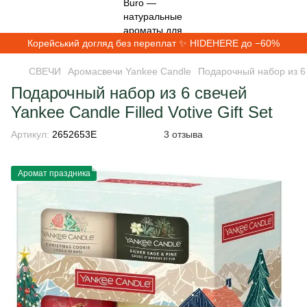
Корейський догляд без переплат ✨ HIDEHERE до −60%
СВЕЧИ
Аромасвечи Yankee Candle
Подарочный набор из 6 с
Подарочный набор из 6 свечей
Yankee Candle Filled Votive Gift Set
Артикул:
2652653E
3 отзыва
Аромат праздника