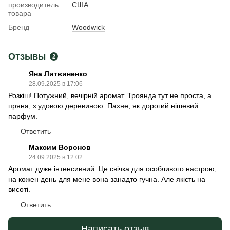
производитель
США
товара
Бренд
Woodwick
Отзывы
2
Яна Литвиненко
28.09.2025 в 17:06
Розкіш! Потужний, вечірній аромат. Троянда тут не проста, а
пряна, з удовою деревиною. Пахне, як дорогий нішевий
парфум.
Ответить
Максим Воронов
24.09.2025 в 12:02
Аромат дуже інтенсивний. Це свічка для особливого настрою,
на кожен день для мене вона занадто гучна. Але якість на
висоті.
Ответить
Написать отзыв