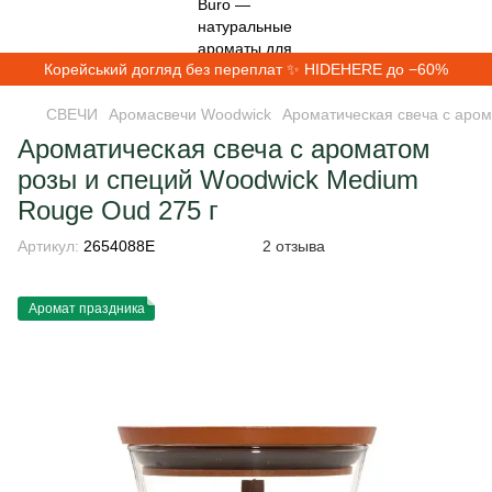
Корейський догляд без переплат ✨ HIDEHERE до −60%
СВЕЧИ
Аромасвечи Woodwick
Ароматическая свеча с аро
Ароматическая свеча с ароматом
розы и специй Woodwick Medium
Rouge Oud 275 г
Артикул:
2654088E
2 отзыва
Аромат праздника