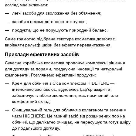
догляд має включати:
легкі засоби для зволоження без обтяження;
засоби з некомедогенною текстурою;
продукти, що не порушують природний баланс.
Саме грамотно підібрана текстура косметика дозволяє
вирівняти рельєф шкіри без ефекту перевантаження.
Приклади ефективних засобів
Сучасна корейська косметика пропонує комплексні рішення
для догляду за порами, поєднуючи інновації та натуральні
компоненти. Розглянемо ефективні продукти:
Крем для обличчя з Cica комплексом HIDEHERE —
інтенсивно заспокоює, відновлює бар’єр шкіри та
забезпечує глибоке зволоження, має насичений, але
комфортний склад.
Очищувальний гель для обличчя з колагеном та зеленим
чаєм HIDEHERE. Це гарний засіб від розширених пор на
обличчі, що делікатно очищає, не пересушує та готує шкіру
до подальшого догляду.