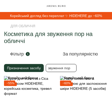
Корейський догляд без переплат ✨ HIDEHERE до −60%
ДЛЯ ОБЛИЧЧЯ
Косметика для звуження пор на
обличчі
Фільтр
За популярністю
1
Призначення засобу
звуження пор
−55%
−60%