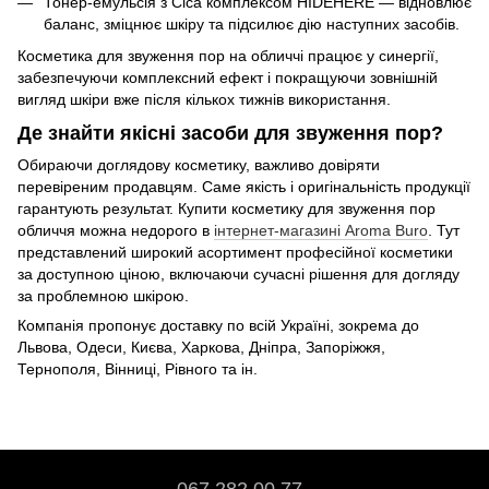
Тонер-емульсія з Cica комплексом HIDEHERE — відновлює
баланс, зміцнює шкіру та підсилює дію наступних засобів.
Косметика для звуження пор на обличчі працює у синергії,
забезпечуючи комплексний ефект і покращуючи зовнішній
вигляд шкіри вже після кількох тижнів використання.
Де знайти якісні засоби для звуження пор?
Обираючи доглядову косметику, важливо довіряти
перевіреним продавцям. Саме якість і оригінальність продукції
гарантують результат. Купити косметику для звуження пор
обличчя можна недорого в
інтернет-магазині Aroma Buro
. Тут
представлений широкий асортимент професійної косметики
за доступною ціною, включаючи сучасні рішення для догляду
за проблемною шкірою.
Компанія пропонує доставку по всій Україні, зокрема до
Львова, Одеси, Києва, Харкова, Дніпра, Запоріжжя,
Тернополя, Вінниці, Рівного та ін.