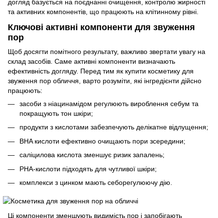
догляд базується на поєднанні очищення, контролю жирності
та активних компонентів, що працюють на клітинному рівні.
Ключові активні компоненти для звуження
пор
Щоб досягти помітного результату, важливо звертати увагу на
склад засобів. Саме активні компоненти визначають
ефективність догляду. Перед тим як купити косметику для
звуження пор обличчя, варто розуміти, які інгредієнти дійсно
працюють:
засоби з ніацинамідом регулюють вироблення себум та
покращують тон шкіри;
продукти з кислотами забезпечують делікатне відлущення;
BHA кислоти ефективно очищають пори зсередини;
саліцилова кислота зменшує ризик запалень;
PHA-кислоти підходять для чутливої шкіри;
комплекси з цинком мають себорегулюючу дію.
Ці компоненти зменшують видимість пор і запобігають