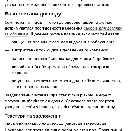
утворенню комедонів, чорних цяток і проявів постакне.
Базові етапи догляду
Комплексний підхід — ключ до здорової шкіри. Важливо
дотримуватися послідовності нанесення
засобів для догляду
за обличчям
. Щоденна рутина повинна включати такі етапи:
очищення якісним гелем для видалення забруднень;
використання тоніку для відновлення pH-балансу;
нанесення активної сироватки для корекції проблеми;
легкий флюїд або
крем для обличчя
для контролю
жирності;
регулярне застосування маски для глибокого очищення,
зволоження та живлення.
Завдяки такій системі шкіра стає більш рівною, а ефект
матування зберігається довше. Додатково варто звертати
увагу на засоби з глиною, які абсорбують надлишки жиру.
Текстури та зволоження
Одна з поширених помилок — уникання зволоження.
Насправді дегідратація лише погіршує стан пор. Правильний