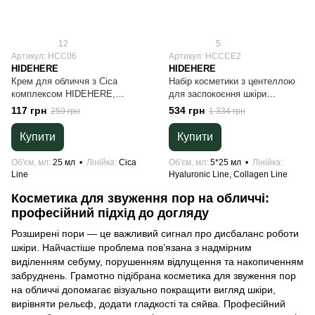
12
5
Артикул: HCC06
Артикул: HCCCE2
HIDEHERE
HIDEHERE
Крем для обличчя з Сica
Набір косметики з центеллою
комплексом HIDEHERE,
для заспокоєння шкіри
корейська косметика, тревел
HIDEHERE (5 засобів)
117 грн
534 грн
259 грн
1 334 грн
формат
Купити
Купити
Об'єм, мл
25 мл
Лінійка
Cica
Об'єм, мл
5*25 мл
Лінійка
Line
Hyaluronic Line, Collagen Line
Косметика для звуження пор на обличчі:
професійний підхід до догляду
Розширені пори — це важливий сигнал про дисбаланс роботи
шкіри. Найчастіше проблема пов’язана з надмірним
виділенням себуму, порушенням відлущення та накопиченням
забруднень. Грамотно підібрана косметика для звуження пор
на обличчі допомагає візуально покращити вигляд шкіри,
вирівняти рельєф, додати гладкості та сяйва. Професійний