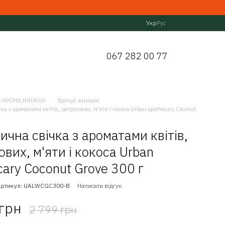
Укр
Рус
067 282 00 77
✨АРОМАЗНИЖКИ
Врятуй затишок
а з ароматами квітів, цитрусових, м'яти і кокоса Urban apothecary Coconut
ична свічка з ароматами квітів,
ових, м'яти і кокоса Urban
cary Coconut Grove 300 г
Артикул: UALWCGC300-B
Написати відгук
 грн
2 799 грн