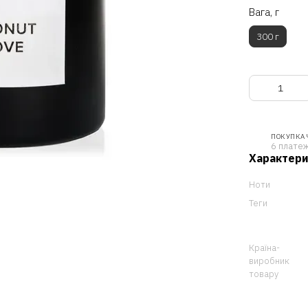
Вага, г
300 г
ПОКУПКА
6 платеж
Характер
Ноти
Теги
Країна-
виробник
товару