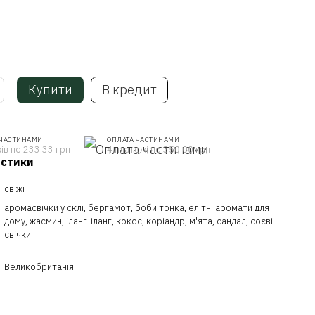
Купити
В кредит
 ЧАСТИНАМИ
ОПЛАТА ЧАСТИНАМИ
ів по 233.33 грн
4 платежі по 350.00 грн
истики
свіжі
аромасвічки у склі, бергамот, боби тонка, елітні аромати для
дому, жасмин, іланг-іланг, кокос, коріандр, м'ята, сандал, соєві
свічки
Великобританія