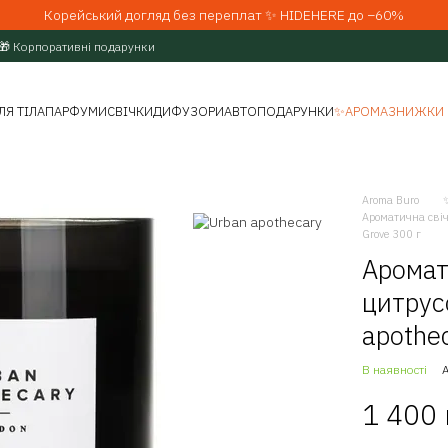
Корейський догляд без переплат ✨ HIDEHERE до −60%
🎁 Корпоративні подарунки
ЛЯ ТІЛА
ПАРФУМИ
СВІЧКИ
ДИФУЗОРИ
АВТО
ПОДАРУНКИ
✨АРОМАЗНИЖКИ
Aroma Buro
Ароматична свічк
Grove 300 г
Аромат
цитрус
apothe
В наявності
1 400