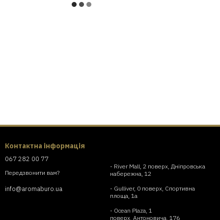
Контактна інформація
067 282 00 77
- River Mall, 2 поверх, Дніпровська
Передзвонити вам?
набережна, 12
- Gulliver, 0 поверх, Спортивна
info@aromaburo.ua
площа, 1а
- Ocean Plaza, 1
поверх, Антоновича, 176